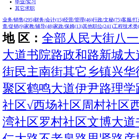
毕业/实习
其它求职
业务/销售
(295)
财务/会计
(15)
经营/管理
(46)
行政/文秘
(75)
客服/打
查/促销
(9)
家教/辅导
(48)
家政/保姆
(13)
其他职位
(241)
工程技术类
地 区：
全部
人民大街
八一
大道
书院路
政和路
新城大
街
民主南街
其它乡镇
兴华
聚区
鹤鸣大道
伊尹路
理学
社区
√西场社区
周村社区
湾社区
罗村社区
文博大道
仁大路
不老泉路
思贤路
彦