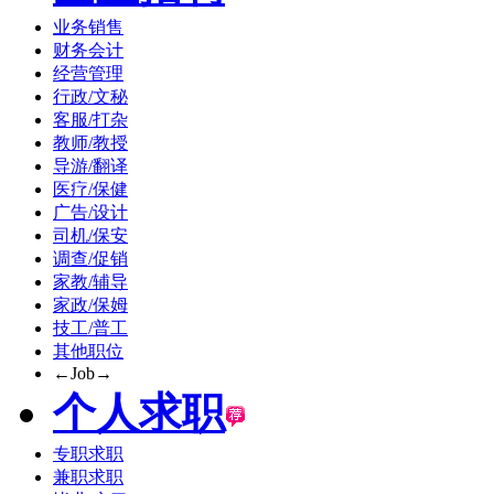
业务销售
财务会计
经营管理
行政/文秘
客服/打杂
教师/教授
导游/翻译
医疗/保健
广告/设计
司机/保安
调查/促销
家教/辅导
家政/保姆
技工/普工
其他职位
←Job→
个人求职
专职求职
兼职求职