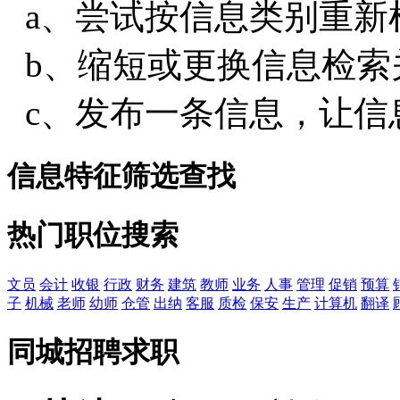
a、尝试按信息类别重新
b、缩短或更换信息检索
c、发布一条信息，让信
信息特征筛选查找
热门职位搜索
文员
会计
收银
行政
财务
建筑
教师
业务
人事
管理
促销
预算
子
机械
老师
幼师
仓管
出纳
客服
质检
保安
生产
计算机
翻译
同城招聘求职