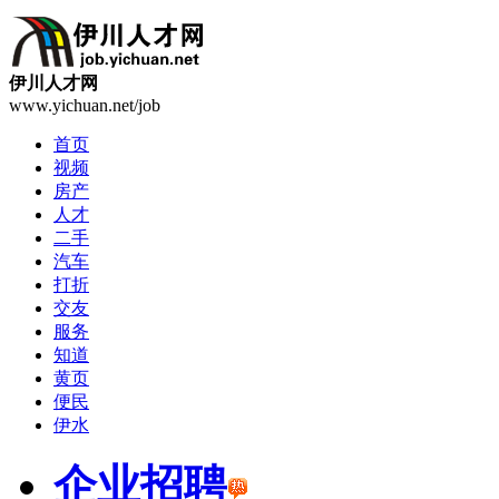
伊川人才网
www.yichuan.net/job
首页
视频
房产
人才
二手
汽车
打折
交友
服务
知道
黄页
便民
伊水
企业招聘