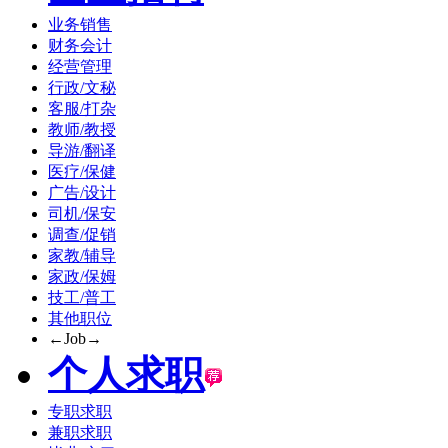
业务销售
财务会计
经营管理
行政/文秘
客服/打杂
教师/教授
导游/翻译
医疗/保健
广告/设计
司机/保安
调查/促销
家教/辅导
家政/保姆
技工/普工
其他职位
←Job→
个人求职
专职求职
兼职求职