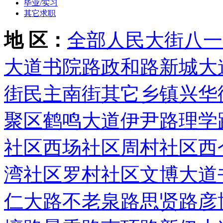
毕业/实习
其它求职
地 区：
全部
人民大街
八一
大道
书院路
政和路
新城大
街
民主南街
其它乡镇
兴华
聚区
鹤鸣大道
伊尹路
理学
社区
西场社区
周村社区
西
湾社区
罗村社区
文博大道
仁大路
不老泉路
思贤路
彦