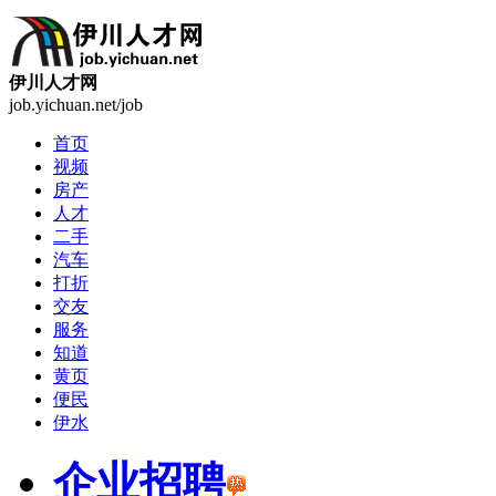
伊川人才网
job.yichuan.net/job
首页
视频
房产
人才
二手
汽车
打折
交友
服务
知道
黄页
便民
伊水
企业招聘