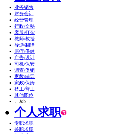
业务销售
财务会计
经营管理
行政/文秘
客服/打杂
教师/教授
导游/翻译
医疗/保健
广告/设计
司机/保安
调查/促销
家教/辅导
家政/保姆
技工/普工
其他职位
←Job→
个人求职
专职求职
兼职求职