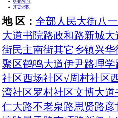
毕业/实习
其它求职
地 区：
全部
人民大街
八一
大道
书院路
政和路
新城大
街
民主南街
其它乡镇
兴华
聚区
鹤鸣大道
伊尹路
理学
社区
西场社区
√周村社区
湾社区
罗村社区
文博大道
仁大路
不老泉路
思贤路
彦