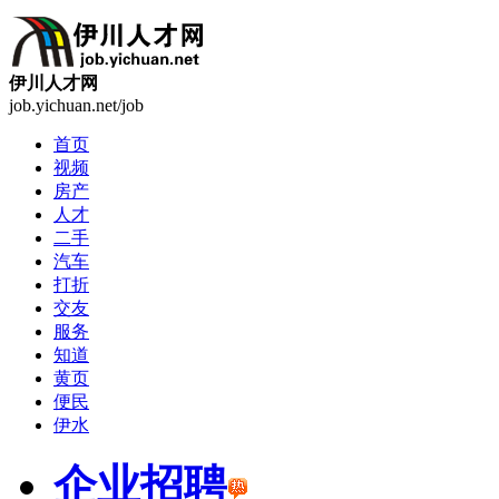
伊川人才网
job.yichuan.net/job
首页
视频
房产
人才
二手
汽车
打折
交友
服务
知道
黄页
便民
伊水
企业招聘