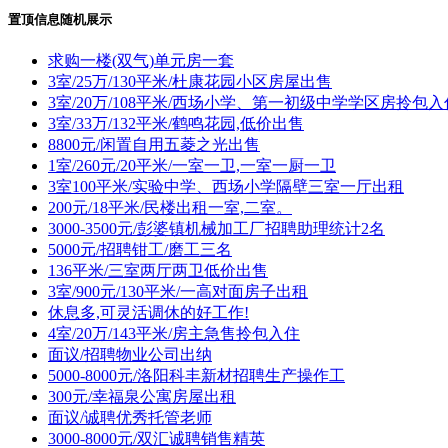
置顶信息随机展示
求购一楼(双气)单元房一套
3室/25万/130平米/杜康花园小区房屋出售
3室/20万/108平米/西场小学、第一初级中学学区房拎包入
3室/33万/132平米/鹤鸣花园,低价出售
8800元/闲置自用五菱之光出售
1室/260元/20平米/一室一卫,一室一厨一卫
3室100平米/实验中学、西场小学隔壁三室一厅出租
200元/18平米/民楼出租一室,二室。
3000-3500元/彭婆镇机械加工厂招聘助理统计2名
5000元/招聘钳工/磨工三名
136平米/三室两厅两卫低价出售
3室/900元/130平米/一高对面房子出租
休息多,可灵活调休的好工作!
4室/20万/143平米/房主急售拎包入住
面议/招聘物业公司出纳
5000-8000元/洛阳科丰新材招聘生产操作工
300元/幸福泉公寓房屋出租
面议/诚聘优秀托管老师
3000-8000元/双汇诚聘销售精英