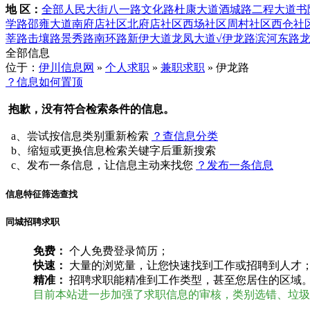
地 区：
全部
人民大街
八一路
文化路
杜康大道
酒城路
二程大道
书
学路
邵雍大道
南府店社区
北府店社区
西场社区
周村社区
西仓社
莘路
击壤路
景秀路
南环路
新伊大道
龙凤大道
√伊龙路
滨河东路
全部信息
位于：
伊川信息网
»
个人求职
»
兼职求职
» 伊龙路
？信息如何置顶
抱歉，没有符合检索条件的信息。
a、尝试按信息类别重新检索
？查信息分类
b、缩短或更换信息检索关键字后重新搜索
c、发布一条信息，让信息主动来找您
？发布一条信息
信息特征筛选查找
同城招聘求职
免费：
个人免费登录简历；
快速：
大量的浏览量，让您快速找到工作或招聘到人才
精准：
招聘求职能精准到工作类型，甚至您居住的区域
目前本站进一步加强了求职信息的审核，类别选错、垃圾