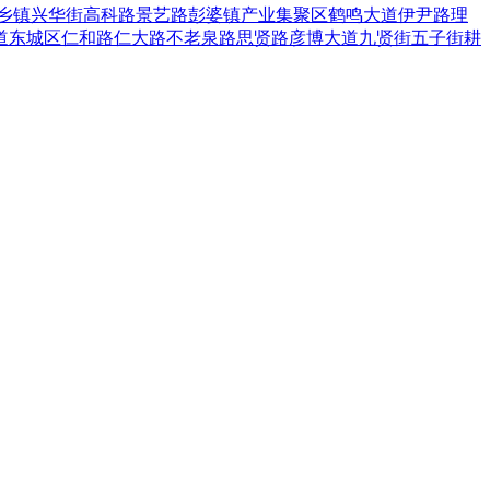
乡镇
兴华街
高科路
景艺路
彭婆镇
产业集聚区
鹤鸣大道
伊尹路
理
道
东城区
仁和路
仁大路
不老泉路
思贤路
彦博大道
九贤街
五子街
耕