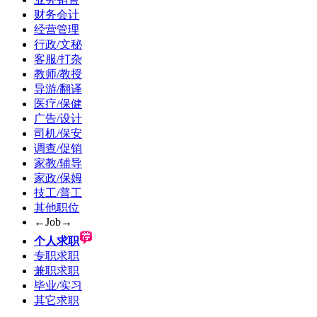
财务会计
经营管理
行政/文秘
客服/打杂
教师/教授
导游/翻译
医疗/保健
广告/设计
司机/保安
调查/促销
家教/辅导
家政/保姆
技工/普工
其他职位
←Job→
个人求职
专职求职
兼职求职
毕业/实习
其它求职