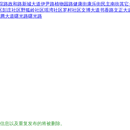
院路
政和路
新城大道
伊尹路
植物园路
健康街
康乐街
民主南街
其它
区
彭庄社区
野狐岭社区
瑶湾社区
罗村社区
文博大道
书香路
文正大
龙腾大道
曙光路
曙光路
；
。
信息以及重复发布的将被删除。