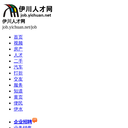
伊川人才网
job.yichuan.net/job
首页
视频
房产
人才
二手
汽车
打折
交友
服务
知道
黄页
便民
伊水
企业招聘
业务销售