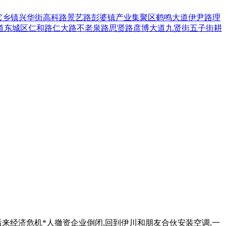
它乡镇
兴华街
高科路
景艺路
彭婆镇
产业集聚区
鹤鸣大道
伊尹路
理
道
东城区
仁和路
仁大路
不老泉路
思贤路
彦博大道
九贤街
五子街
耕
后来经济危机*人撤资企业倒闭,回到伊川和朋友合伙安装空调,一