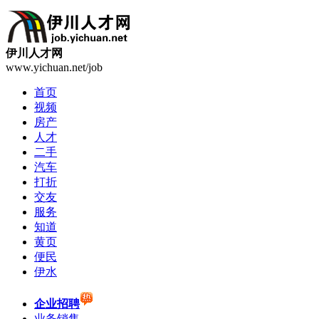
伊川人才网
www.yichuan.net/job
首页
视频
房产
人才
二手
汽车
打折
交友
服务
知道
黄页
便民
伊水
企业招聘
业务销售