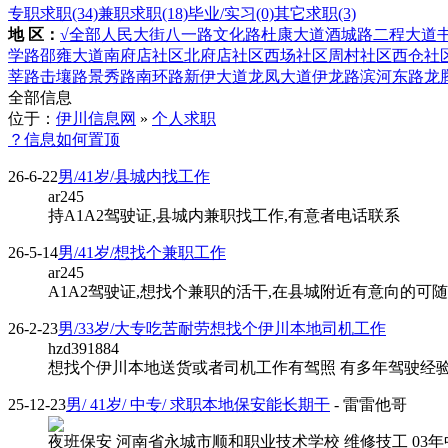
专职求职
(34)
兼职求职
(18)
毕业/实习
(0)
其它求职
(3)
地 区：
√全部
人民大街
八一路
文化路
杜康大道
酒城路
二程大道
学路
邵雍大道
南府店社区
北府店社区
西场社区
周村社区
西仓社
莘路
击壤路
景秀路
南环路
新伊大道
龙凤大道
伊龙路
滨河东路
龙
全部信息
位于：
伊川信息网
»
个人求职
？信息如何置顶
26-6-22
男/41岁/县城内找工作
ar245
持A1A2驾驶证,县城内兼职找工作,有意者电话联系
26-5-14
男/41岁/想找个兼职工作
ar245
A1A2驾驶证,想找个兼职的活干,在县城附近有意向的可
26-2-23
男/33岁/大专吃苦耐劳想找个伊川本地司机工作
hzd391884
想找个伊川本地送货或者司机工作有驾照 有多年驾驶经验
25-12-23
男/ 41岁/ 中专/ 求职本地保安能长期干
- 雷雷他哥
夜班保安 河南省永城市顺和职业技术学校 维修技工 03