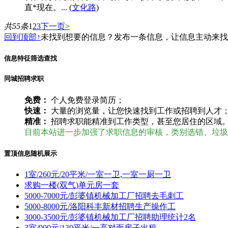
直*现在。... (
文化路
)
共55条
1
2
3
下一页>
回到顶部↑
未找到想要的信息？发布一条信息，让信息主动来
信息特征筛选查找
同城招聘求职
免费：
个人免费登录简历；
快速：
大量的浏览量，让您快速找到工作或招聘到人才
精准：
招聘求职能精准到工作类型，甚至您居住的区域
目前本站进一步加强了求职信息的审核，类别选错、垃圾
置顶信息随机展示
1室/260元/20平米/一室一卫,一室一厨一卫
求购一楼(双气)单元房一套
5000-7000元/彭婆镇机械加工厂招聘去毛刺工
5000-8000元/洛阳科丰新材招聘生产操作工
3000-3500元/彭婆镇机械加工厂招聘助理统计2名
3室/900元/130平米/一高对面房子出租