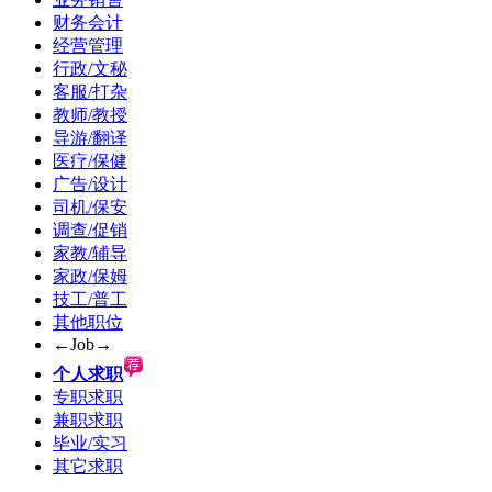
财务会计
经营管理
行政/文秘
客服/打杂
教师/教授
导游/翻译
医疗/保健
广告/设计
司机/保安
调查/促销
家教/辅导
家政/保姆
技工/普工
其他职位
←Job→
个人求职
专职求职
兼职求职
毕业/实习
其它求职