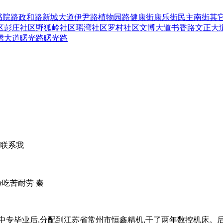
书院路
政和路
新城大道
伊尹路
植物园路
健康街
康乐街
民主南街
其
区
彭庄社区
野狐岭社区
瑶湾社区
罗村社区
文博大道
书香路
文正大
腾大道
曙光路
曙光路
随联系我
吃苦耐劳 秦
年中专毕业后,分配到江苏省常州市恒鑫精机,干了两年数控机床。